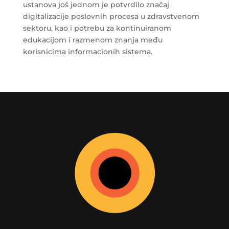
ustanova još jednom je potvrdilo značaj
digitalizacije poslovnih procesa u zdravstvenom
sektoru, kao i potrebu za kontinuiranom
edukacijom i razmenom znanja među
korisnicima informacionih sistema.