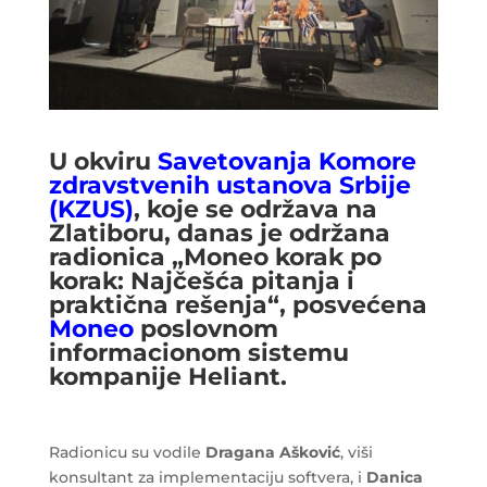
U okviru
Savetovanja Komore
zdravstvenih ustanova Srbije
(KZUS)
, koje se održava na
Zlatiboru, danas je održana
radionica „Moneo korak po
korak: Najčešća pitanja i
praktična rešenja“, posvećena
Moneo
poslovnom
informacionom sistemu
kompanije Heliant.
Radionicu su vodile
Dragana Ašković
, viši
konsultant za implementaciju softvera, i
Danica