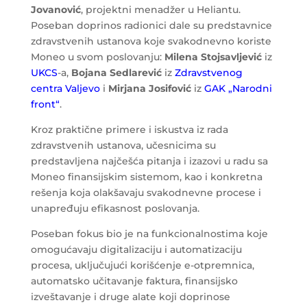
Jovanović
, projektni menadžer u Heliantu.
Poseban doprinos radionici dale su predstavnice
zdravstvenih ustanova koje svakodnevno koriste
Moneo u svom poslovanju:
Milena Stojsavljević
iz
UKCS
-a,
Bojana Sedlarević
iz
Zdravstvenog
centra Valjevo
i
Mirjana Josifović
iz
GAK „Narodni
front“
.
Kroz praktične primere i iskustva iz rada
zdravstvenih ustanova, učesnicima su
predstavljena najčešća pitanja i izazovi u radu sa
Moneo finansijskim sistemom, kao i konkretna
rešenja koja olakšavaju svakodnevne procese i
unapređuju efikasnost poslovanja.
Poseban fokus bio je na funkcionalnostima koje
omogućavaju digitalizaciju i automatizaciju
procesa, uključujući korišćenje e-otpremnica,
automatsko učitavanje faktura, finansijsko
izveštavanje i druge alate koji doprinose