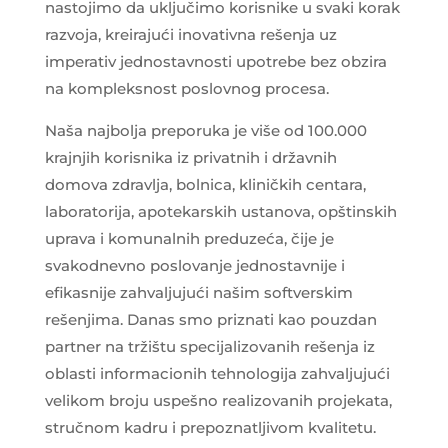
nastojimo da uključimo korisnike u svaki korak
razvoja, kreirajući inovativna rešenja uz
imperativ jednostavnosti upotrebe bez obzira
na kompleksnost poslovnog procesa.
Naša najbolja preporuka je više od 100.000
krajnjih korisnika iz privatnih i državnih
domova zdravlja, bolnica, kliničkih centara,
laboratorija, apotekarskih ustanova, opštinskih
uprava i komunalnih preduzeća, čije je
svakodnevno poslovanje jednostavnije i
efikasnije zahvaljujući našim softverskim
rešenjima. Danas smo priznati kao pouzdan
partner na tržištu specijalizovanih rešenja iz
oblasti informacionih tehnologija zahvaljujući
velikom broju uspešno realizovanih projekata,
stručnom kadru i prepoznatljivom kvalitetu.