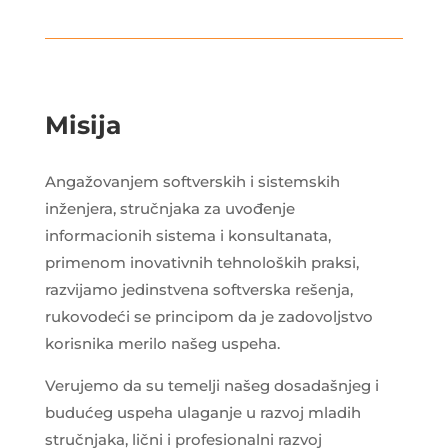
Misija
Angažovanjem softverskih i sistemskih
inženjera, stručnjaka za uvođenje
informacionih sistema i konsultanata,
primenom inovativnih tehnoloških praksi,
razvijamo jedinstvena softverska rešenja,
rukovodeći se principom da je zadovoljstvo
korisnika merilo našeg uspeha.
Verujemo da su temelji našeg dosadašnjeg i
budućeg uspeha ulaganje u razvoj mladih
stručnjaka, lični i profesionalni razvoj