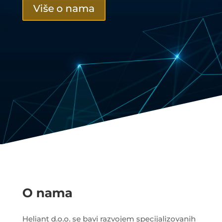
Više o nama
O nama
Heliant d.o.o. se bavi razvojem specijalizovanih