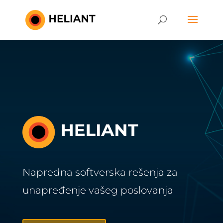
Napredna softverska rešenja za
unapređenje vašeg poslovanja