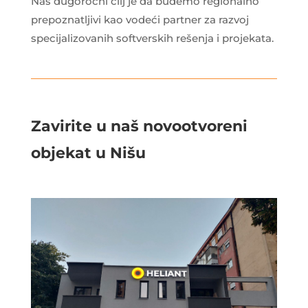
Naš dugoročni cilj je da budemo regionalno
prepoznatljivi kao vodeći partner za razvoj
specijalizovanih softverskih rešenja i projekata.
Zavirite u naš novootvoreni
objekat u Nišu