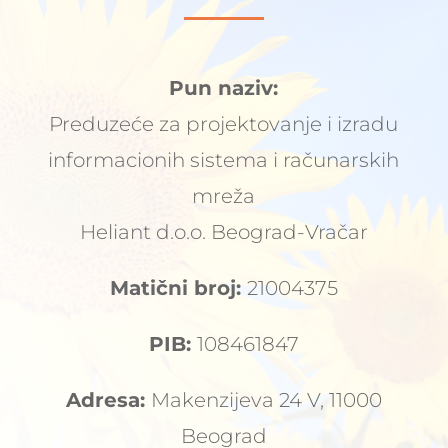
Pun naziv:
Preduzeće za projektovanje i izradu
informacionih sistema i računarskih
mreža
Heliant d.o.o. Beograd-Vračar
Matični broj:
21004375
PIB:
108461847
Adresa:
Makenzijeva 24 V, 11000
Beograd