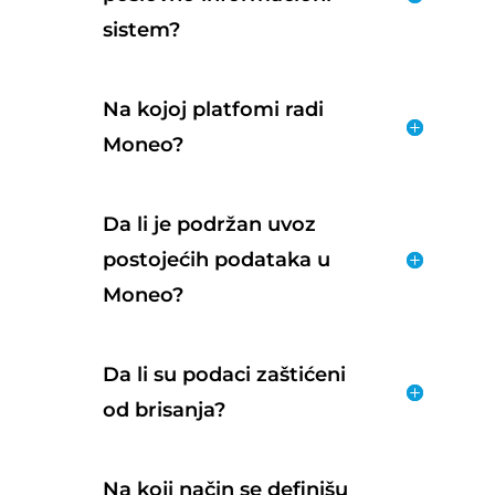
sistem?
Na kojoj platfomi radi
Moneo?
Da li je podržan uvoz
postojećih podataka u
Moneo?
Da li su podaci zaštićeni
od brisanja?
Na koji način se definišu