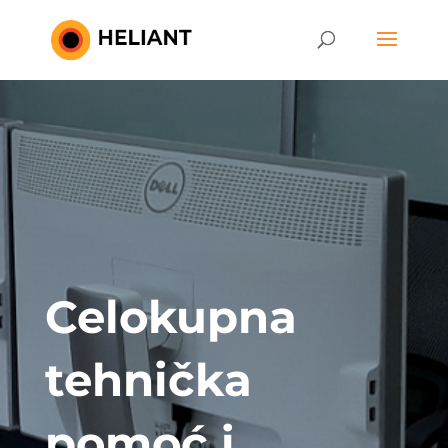
Celokupna
tehnička
pomoć i