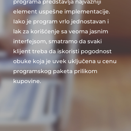
programa predstavlja najvažniji
element uspešne implementacije.
Iako je program vrlo jednostavan i
lak za korišćenje sa veoma jasnim
interfejsom, smatramo da svaki
klijent treba da iskoristi pogodnost
obuke koja je uvek uključena u cenu
programskog paketa prilikom
kupovine.