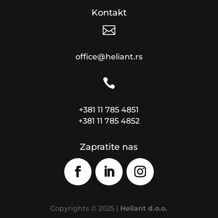
Kontakt

office@heliant.rs

+381 11 785 4851
+381 11 785 4852
Zapratite nas
Copyrights © 2025 |
Heliant d.o.o.