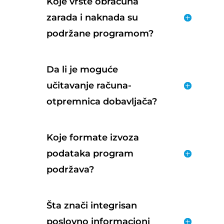
Koje vrste obračuna
zarada i naknada su
podržane programom?
Da li je moguće
učitavanje računa-
otpremnica dobavljača?
Koje formate izvoza
podataka program
podržava?
Šta znači integrisan
poslovno informacioni