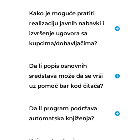
Kako je moguće pratiti
realizaciju javnih nabavki i
izvršenje ugovora sa
kupcima/dobavljačima?
Da li popis osnovnih
sredstava može da se vrši
uz pomoć bar kod čitača?
Da li program podržava
automatska knjiženja?