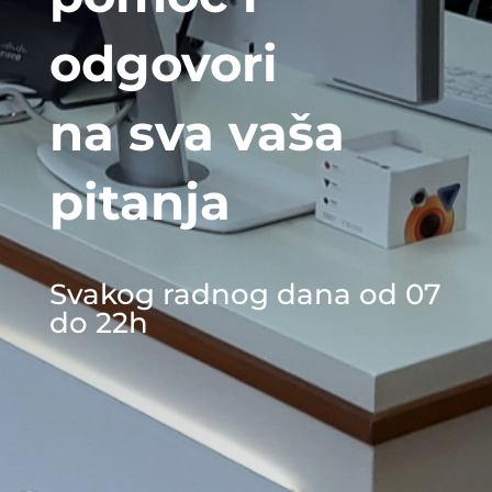
odgovori
na sva vaša
pitanja
Svakog radnog dana od 07
do 22h