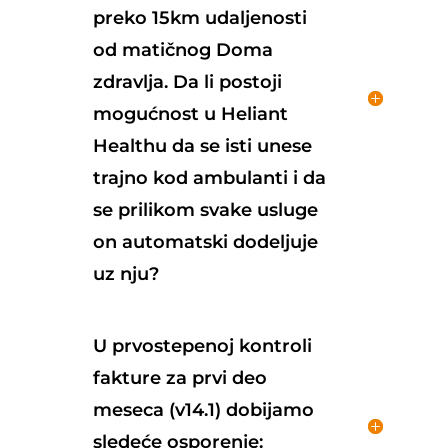
preko 15km udaljenosti
od matičnog Doma
zdravlja. Da li postoji
mogućnost u Heliant
Healthu da se isti unese
trajno kod ambulanti i da
se prilikom svake usluge
on automatski dodeljuje
uz nju?
U prvostepenoj kontroli
fakture za prvi deo
meseca (v14.1) dobijamo
sledeće osporenje: