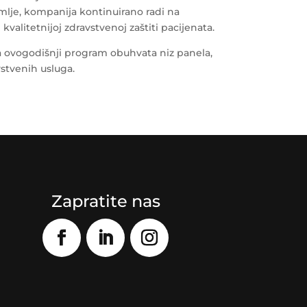
emlje, kompanija kontinuirano radi na
valitetnijoj zdravstvenoj zaštiti pacijenata.
, a ovogodišnji program obuhvata niz panela,
vstvenih usluga.
Zapratite nas