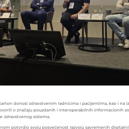
karton donosi zdravstvenim radnicima i pacijentima, kao i na 
u govorili o značaju pouzdanih i interoperabilnih informacionih
r zdravstvenog sistema.
nom potvrdio svoju posvećenost razvoju savremenih digitalnih 