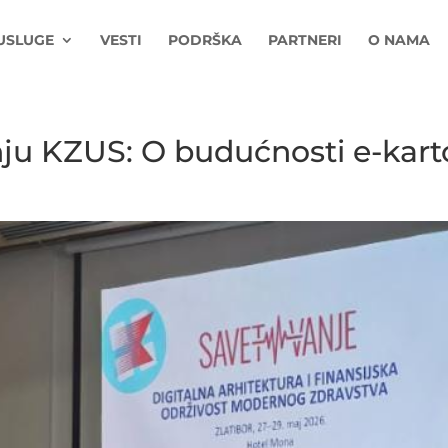
USLUGE
VESTI
PODRŠKA
PARTNERI
O NAMA
nju KZUS: O budućnosti e-kar