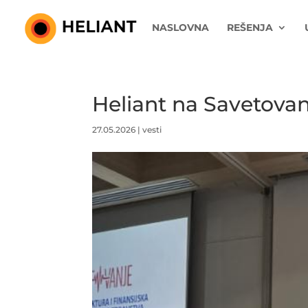
NASLOVNA
REŠENJA
Heliant na Savetova
27.05.2026
|
vesti