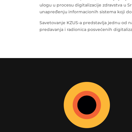
ulogu u procesu digitalizacije zdravstva u 
unapređenju informacionih sistema koji dopri
Savetovanje KZUS-a predstavlja jednu od naj
predavanja i radionica posvećenih digitaliz