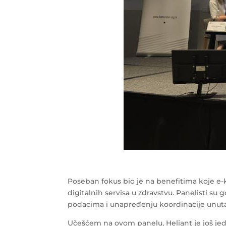
Poseban fokus bio je na benefitima koje e-
digitalnih servisa u zdravstvu. Panelisti s
podacima i unapređenju koordinacije unuta
Učešćem na ovom panelu, Heliant je još jed