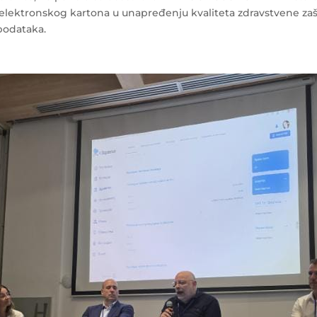
zi elektronskog kartona u unapređenju kvaliteta zdravstvene zaš
podataka.