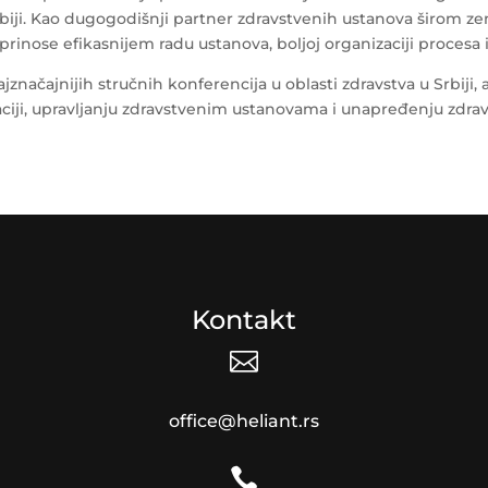
Srbiji. Kao dugogodišnji partner zdravstvenih ustanova širom z
nose efikasnijem radu ustanova, boljoj organizaciji procesa i k
značajnijih stručnih konferencija u oblasti zdravstva u Srbiji
aciji, upravljanju zdravstvenim ustanovama i unapređenju zdra
Kontakt

office@heliant.rs
