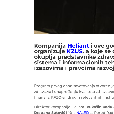
Kompanija
Heliant
i ove g
organizuje
KZUS
, a koje se
okuplja predstavnike zdravs
sistema i informacionih te
izazovima i pravcima razvo
Program prvog dana savetovanja otvoren j
zdravstva i unapređenju kvaliteta zdravstvene
finansija, RFZO-a i drugih relevantnih insti
Direktor kompanije Heliant,
Vukašin Radul
Dragana Šutović Ilić
iz
NALED
-a. Pored Rad