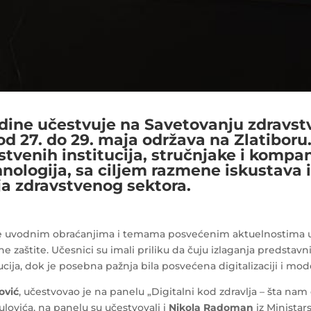
odine učestvuje na Savetovanju zdravstv
 od 27. do 29. maja održava na Zlatiboru
tvenih institucija, stručnjake i kompan
hnologija, sa ciljem razmene iskustava 
ja zdravstvenog sektora.
e uvodnim obraćanjima i temama posvećenim aktuelnostima u 
 zaštite. Učesnici su imali priliku da čuju izlaganja predstavni
tucija, dok je posebna pažnja bila posvećena digitalizaciji i mo
ović
, učestvovao je na panelu „Digitalni kod zdravlja – šta nam
ulovića, na panelu su učestvovali i
Nikola Radoman
iz Ministars