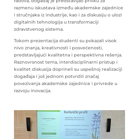
radova, događaj je predstavljao priliku za
razmenu iskustava između akademske zajednice
i stručnjaka iz industrije, kao i za diskusiju o ulozi
digitalnih tehnologija u transformaciji
zdravstvenog sistema.
Tokom prezentacija studenti su pokazali visok
nivo znanja, kreativnosti i posvećenosti,
predstavljajući kvalitetna i perspektivna rešenja.
Raznovrsnost tema, interdisciplinarni pristup i
kvalitet diskusija doprineli su uspešnoj realizaciji
događaja i još jednom potvrdili značaj
povezivanja akademske zajednice i privrede u
razvoju inovacija.