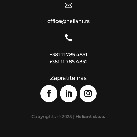

office@heliant.rs

+381 11 785 4851
+381 11 785 4852
Zapratite nas
Copyrights © 2025 |
Heliant d.o.o.