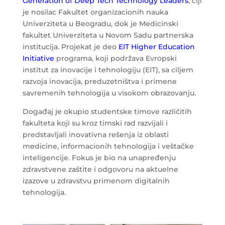
Generation of Deep Tech Technology Leaders
, čiji
je nosilac Fakultet organizacionih nauka
Univerziteta u Beogradu, dok je Medicinski
fakultet Univerziteta u Novom Sadu partnerska
institucija. Projekat je deo
EIT Higher Education
Initiative
programa, koji podržava Evropski
institut za inovacije i tehnologiju (EIT), sa ciljem
razvoja inovacija, preduzetništva i primene
savremenih tehnologija u visokom obrazovanju.
Događaj je okupio studentske timove različitih
fakulteta koji su kroz timski rad razvijali i
predstavljali inovativna rešenja iz oblasti
medicine, informacionih tehnologija i veštačke
inteligencije. Fokus je bio na unapređenju
zdravstvene zaštite i odgovoru na aktuelne
izazove u zdravstvu primenom digitalnih
tehnologija.