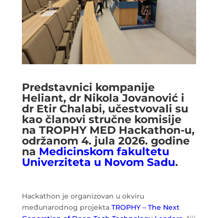
Predstavnici kompanije
Heliant, dr Nikola Jovanović i
dr Etir Chalabi, učestvovali su
kao članovi stručne komisije
na TROPHY MED Hackathon-u,
održanom 4. jula 2026. godine
na
Medicinskom fakultetu
Univerziteta u Novom Sadu
.
Hackathon je organizovan u okviru
međunarodnog projekta
T
ROPHY – The Next